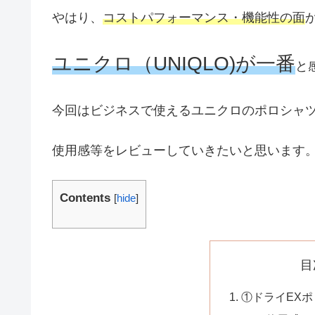
やはり、
コストパフォーマンス・機能性の面
ユニクロ（UNIQLO)が一番
と
今回はビジネスで使えるユニクロのポロシャツ
使用感等をレビューしていきたいと思います
Contents
[
hide
]
目
①ドライEX