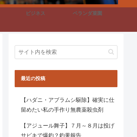
ビジネス
ベランダ菜園
最近の投稿
【ハダニ・アブラムシ駆除】確実に仕
留めたい私の手作り無農薬殺虫剤
【アジュール舞子】７月～８月は投げ
サビキで爆釣？釣果報告