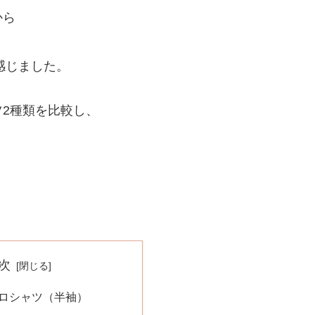
から
感じました。
2種類を比較し、
。
次
ポロシャツ（半袖）