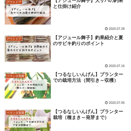
【アジュール舞子】大サバの釣果
アウトドア
と仕掛け紹介
2020.07.28
【アジュール舞子】釣果紹介と夏
アウトドア
のサビキ釣りのポイント
2020.07.16
【つるなしいんげん】プランター
ベランダ菜園
での栽培方法（間引き～収穫）
2020.07.05
【つるなしいんげん】プランター
ベランダ菜園
栽培（種まき～発芽まで）