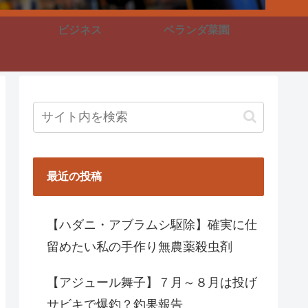
ビジネス
ベランダ菜園
最近の投稿
【ハダニ・アブラムシ駆除】確実に仕
留めたい私の手作り無農薬殺虫剤
【アジュール舞子】７月～８月は投げ
サビキで爆釣？釣果報告