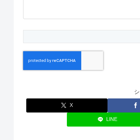
シ
X
LINE